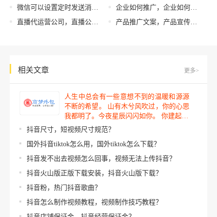
微信可以设置定时发送消息吗，微信定时发送信息功能？
企业如何推广，企业如何推广APP,营销手段及营销模式？
直播代运营公司，直播公司全套运营方案？
产品推广文案，产品宣传口号？
相关文章
更多>
人生中总会有一些意想不到的温暖和源源
不断的希望。 山有木兮风吹过，你的心思
我都明了。今夜星辰闪闪如你。 你建起…
抖音尺寸，短视频尺寸规范？
国外抖音tiktok怎么用，国外tiktok怎么下载？
抖音发不出去视频怎么回事，视频无法上传抖音？
抖音火山版正版下载安装，抖音火山版下载？
抖音粉，热门抖音歌曲？
抖音怎么制作视频教程，视频制作技巧教程？
抖音店铺保证金，抖音经营保证金？