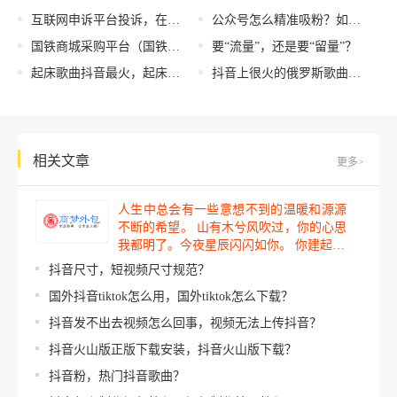
互联网申诉平台投诉，在线投诉平台？
公众号怎么精准吸粉？如何推广微信公众号？
国铁商城采购平台（国铁商城采购平台app下载）
要“流量”，还是要“留量”？
起床歌曲抖音最火，起床歌曲抖音最火儿童？
抖音上很火的俄罗斯歌曲叫什么名字，抖音上很火的俄罗斯歌曲一个猥琐大叔和小女孩？
相关文章
更多>
人生中总会有一些意想不到的温暖和源源
不断的希望。 山有木兮风吹过，你的心思
我都明了。今夜星辰闪闪如你。 你建起…
抖音尺寸，短视频尺寸规范？
国外抖音tiktok怎么用，国外tiktok怎么下载？
抖音发不出去视频怎么回事，视频无法上传抖音？
抖音火山版正版下载安装，抖音火山版下载？
抖音粉，热门抖音歌曲？