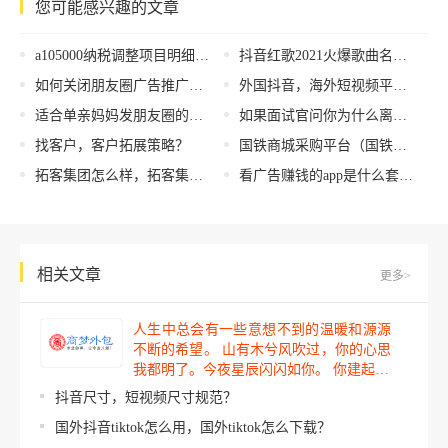
您可能感兴趣的文章
a105000纳税调整项目明细表，关键词B？
抖音红歌2021火爆歌曲名单前十名，抖音红歌2021火爆歌曲前十歌单？
如何关闭朋友圈广告推广，如何关闭朋友圈广告推广知乎？
外国抖音，海外短视频平台？
适合单亲妈妈发朋友圈的短句有哪些呢，适合单亲妈妈发朋友圈的短句有哪些文案？
如果面试官问你为什么离开上一家公司还怎么回答，面试问为什么离开上一家公司怎么说
找客户，客户拓展策略？
国铁商城采购平台（国铁商城采购平台app下载）
拓客集团怎么样，拓客集团怎么样知乎？
看广告赚钱的app是什么套路，什么app看广告挣钱？
相关文章
更多>
人生中总会有一些意想不到的温暖和源源
不断的希望。 山有木兮风吹过，你的心思
我都明了。今夜星辰闪闪如你。 你建起…
抖音尺寸，短视频尺寸规范？
国外抖音tiktok怎么用，国外tiktok怎么下载？