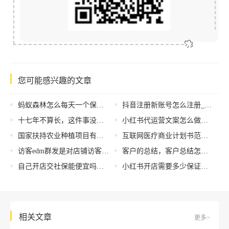
您可能感兴趣的文章
蚂蚁森林怎么每天一个保护罩（蚂蚁森林怎么拿保护罩）
抖音注册新账号怎么注册_，抖音账号注册方法？
十七年不算长，这件事没有终点｜2023淘宝教育讲师授证大会
小红书代运营文案怎么做的，小红书内容代运营
国家扶持农业种植项目有哪些，国家扶持农业种植项目有哪些政策？
互联网医疗商业计划书范文，互联网医疗商业计划书范文模板？
访客edm群发是对店铺访客进行批量什么营销（站内批量EDM营销步骤为）
客户的总结，客户总结怎么写？
自己开店交社保能便宜吗，个人开店社保费用？
小红书开店需要多少保证金和保证金才能开，小红书开店需要保证金吗
相关文章
更多>