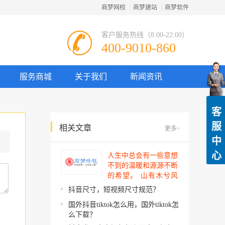
商梦网校
|
商梦建站
|
商梦软件
客户服务热线（8:00-22:00）
400-9010-860
服务商城
关于我们
新闻资讯
客
服
相关文章
更多>
中
心
人生中总会有一些意想
不到的温暖和源源不断
的希望。 山有木兮风
吹过，你的心思我都明
抖音尺寸，短视频尺寸规范？
了。今夜星辰闪闪如
国外抖音tiktok怎么用，国外tiktok怎
你。 你建起…
么下载？