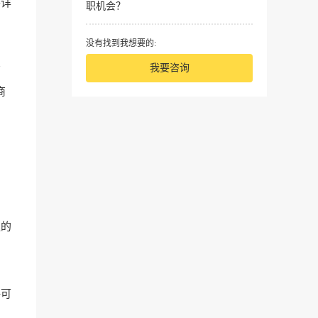
将详
职机会？
没有找到我想要的:
我要咨询
营
商
迎的
许可