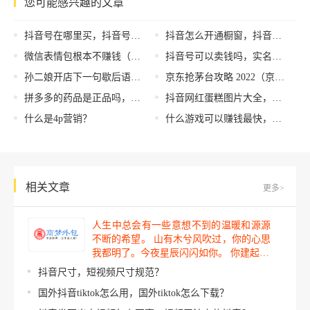
您可能感兴趣的文章
抖音号在哪里买，抖音号在哪里买卖？
抖音怎么开通橱窗，抖音怎么开通橱窗带货？
微信表情包根本不赚钱（微信表情包可以赚钱吗）
抖音号可以卖钱吗，实名的抖音号可以卖钱吗？
孙二娘开店下一句歇后语是什么，孙二娘开店后一句歇后语？
京东抢茅台攻略 2022（京东抢茅台攻略 很遗憾没抢到）
拼多多的药品是正品吗，拼多多的药品是正品吗_？
抖音网红蛋糕图片大全，抖音网红蛋糕图片大全女孩？
什么是4p营销？
什么游戏可以赚钱最快，什么游戏可以赚钱最快最多？
相关文章
更多>
人生中总会有一些意想不到的温暖和源源
不断的希望。 山有木兮风吹过，你的心思
我都明了。今夜星辰闪闪如你。 你建起…
抖音尺寸，短视频尺寸规范？
国外抖音tiktok怎么用，国外tiktok怎么下载？