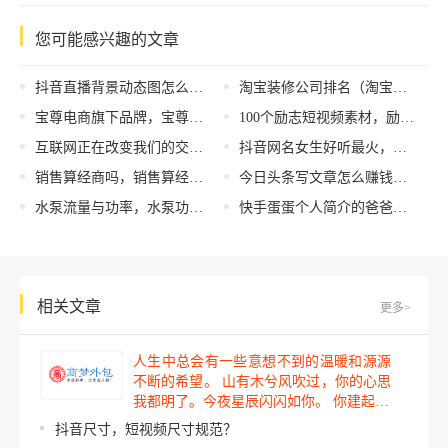
您可能感兴趣的文章
抖音直播背景动态图怎么弄，抖音直播背景动态图怎么弄自由设置？
淘宝装修公司排名（淘宝装修店铺装修）
宝尊电商旗下品牌，宝尊旗下电商品牌？
100个励志短视频素材，励志短视频素材收集？
互联网正在改变我们的交流方式作文150字，互联网正在改变我们的交流方式作文英语？
抖音网名女生好听最火，最热抖音女生网名大全？
销售算经商吗，销售算经商吗知乎？
今日头条写文章怎么赚钱（今日头条如何写文章赚钱）
水泵流量与功率，水泵功率与流量扬程的关系？
快手蛋蛋个人简介的爸爸，快手蛋蛋家境？
相关文章
更多>
人生中总会有一些意想不到的温暖和源源
不断的希望。 山有木兮风吹过，你的心思
我都明了。今夜星辰闪闪如你。 你建起…
抖音尺寸，短视频尺寸规范？