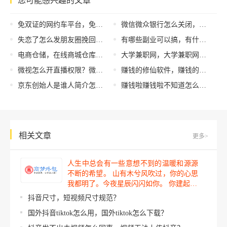
您可能感兴趣的文章
免双证的网约车平台，免双证的网约车平台哪个单多？
微信微众银行怎么关闭，微信微众银行如何关闭账户？
失恋了怎么发朋友圈挽回，挽回失恋朋友圈分享？
有哪些副业可以搞，有什么副业能做
电商仓储，在线商城仓库管理？
大学兼职网，大学兼职网上家教？
微视怎么开直播权限？微视怎么开直播权限不足
赚钱的修仙软件，赚钱的修仙软件有哪些？
京东创始人是谁人简介怎么写，京东创始人是谁呀？
赚钱啦赚钱啦不知道怎么去花小品，赚钱啦赚钱啦不知道怎么去花还在？
相关文章
更多>
人生中总会有一些意想不到的温暖和源源
不断的希望。 山有木兮风吹过，你的心思
我都明了。今夜星辰闪闪如你。 你建起…
抖音尺寸，短视频尺寸规范？
国外抖音tiktok怎么用，国外tiktok怎么下载？