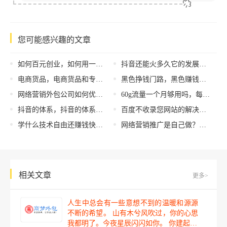
您可能感兴趣的文章
如何百元创业，如何用一百元创业？
抖音还能火多久它的发展趋势如何，抖音还能火多久它的发展趋势如何？
电商货品，电商货品和专柜货品有什么区别？
黑色挣钱门路，黑色赚钱门路？
网络营销外包公司如何优化公众号？公众号的排名规则有哪些？
60g流量一个月够用吗，每月60g流量是否够用？
抖音的体系，抖音的体系结构风格？
百度不收录您网站的解决办法
学什么技术自由还赚钱快（学什么技术自由还赚钱呢）
网络营销推广是自己做？还是外包给营销推广公司好呢？
相关文章
更多>
人生中总会有一些意想不到的温暖和源源
不断的希望。 山有木兮风吹过，你的心思
我都明了。今夜星辰闪闪如你。 你建起…