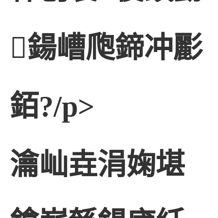
鍚嶆爮鍗冲彲
銆?/p>
瀹屾垚涓婅堪