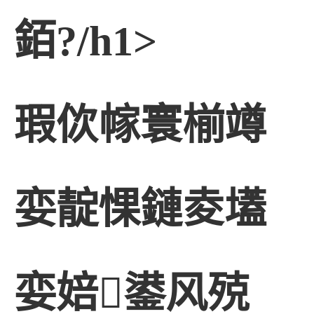
銆?/h1>
瑕佽幏寰椾竴
娈靛惈鏈夌壒
娈婄鍙风殑