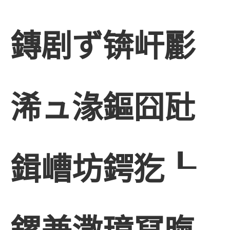
鏄剧ず锛屽彲
浠ュ湪鏂囧瓧
鍓嶆坊鍔犵┖