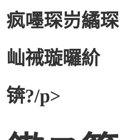
疯嚜琛岃繘琛
屾祴璇曪紒
锛?/p>