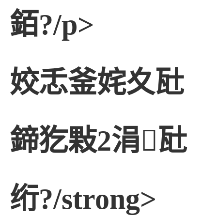
銆?/p>
姣忎釜姹夊瓧
鍗犵敤2涓瓧
绗?/strong>