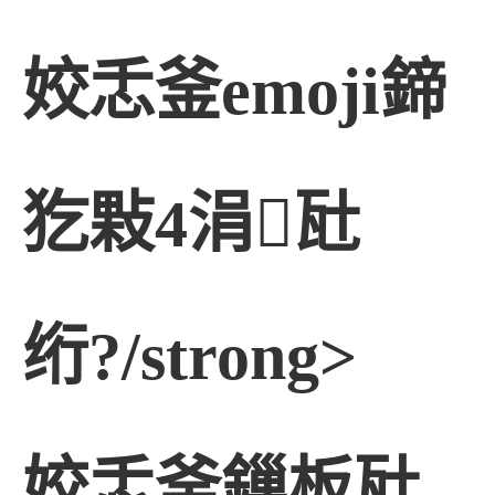
姣忎釜emoji鍗
犵敤4涓瓧
绗?/strong>
姣忎釜鏁板瓧