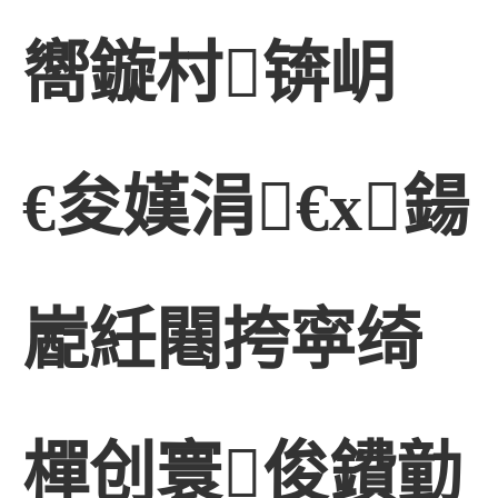
嚮鏇村锛岄
€夋嫨涓€х鍚
嶏紝闀挎寜绮
樿创寰俊鐨勭