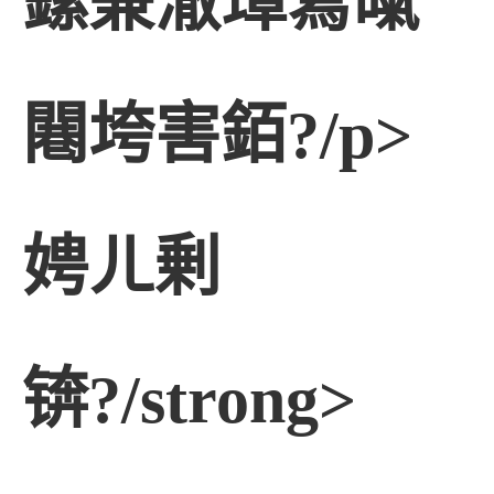
鏍兼潵璋冩暣
闀垮害銆?/p>
娉ㄦ剰
锛?/strong>