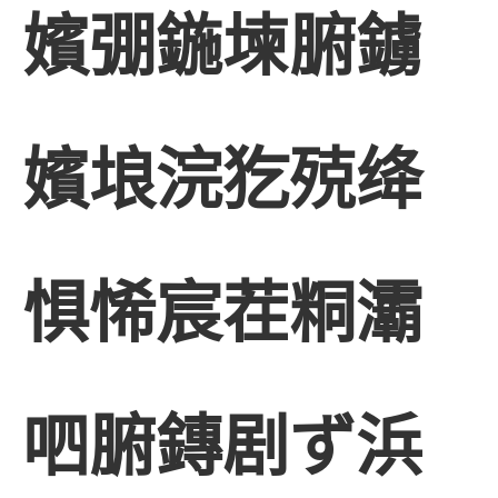
嬪弸鍦堜腑鐪
嬪埌浣犵殑绛
惧悕宸茬粡灞
呬腑鏄剧ず浜