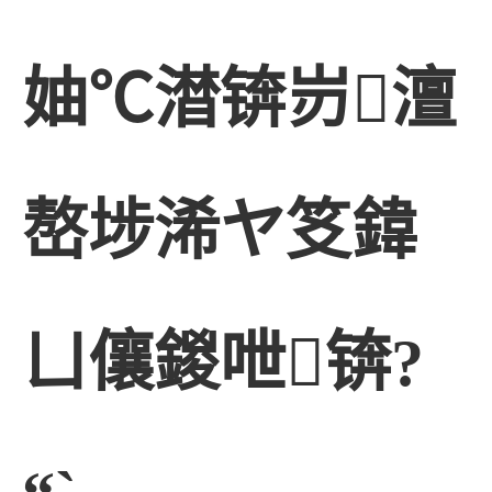
妯℃澘锛岃澶
嶅埗浠ヤ笅鍏
ㄩ儴鍐呭锛?