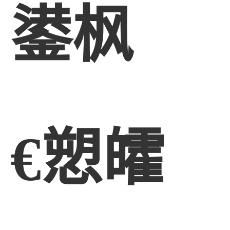
鍙枫
€愬皬