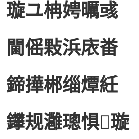
璇ユ柟娉曞彧
閫傜敤浜庡畨
鍗撶郴缁燂紝
鑻规灉璁惧璇