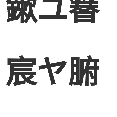
鏉ユ簮
宸ヤ腑