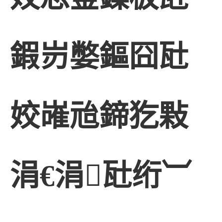
鍜岃嫳鏂囧瓧
姣嶉兘鍗犵敤
涓€涓瓧绗︺