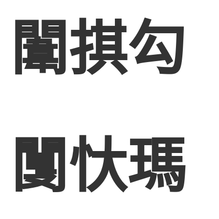
闈掑勾
闅忕瑪