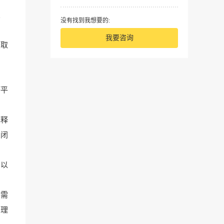
交
没有找到我想要的:
我要咨询
获取
坏平
解释
关闭
加以
家需
的理