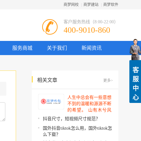
商梦网校
|
商梦建站
|
商梦软件
客户服务热线（8:00-22:00）
400-9010-860
服务商城
关于我们
新闻资讯
客
服
相关文章
更多>
中
心
人生中总会有一些意想
不到的温暖和源源不断
的希望。 山有木兮风
吹过，你的心思我都明
抖音尺寸，短视频尺寸规范？
了。今夜星辰闪闪如
国外抖音tiktok怎么用，国外tiktok怎
你。 你建起…
么下载？