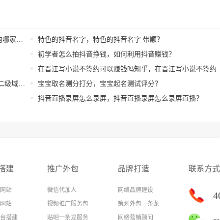
家好）
特色的抖音名字，特色的抖音名字 带顺？
初学者怎么拍抖音挣钱，如何利用抖音赚钱？
在晋江写小说不签约可以赚钱吗知乎，在晋江写小说不签约可以赚钱吗知乎推荐？
级域名）
宝宝取名测分打分，宝宝起名测试评分？
抖音直播录屏怎么录屏，抖音直播录屏怎么录屏直播？
搭建
推广外包
品牌打造
联系方式
网站
微信代加人
网络品牌建设
4
网站
视频推广服务包
策划外包一条龙
台搭建
贴吧一条龙服务
网络营销顾问