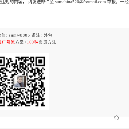
， 请发送邮件至 sumchina520@foxmail.com 举报，一
信: sumwb886 备注: 外包
推广引流
方案+
100种
卖货方法