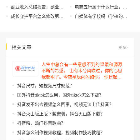
副业收入总结报告，副业收入是什么意思
电商五行属于什么行业，电商行业五行属于哪个行业？
成长守护平台怎么修改第二次，成长守护平台怎么修改第二次实名认证？
自媒体有学校吗（学校的自媒体如何做_）
相关文章
更多>
人生中总会有一些意想不到的温暖和源源
不断的希望。 山有木兮风吹过，你的心思
我都明了。今夜星辰闪闪如你。 你建起…
抖音尺寸，短视频尺寸规范？
国外抖音tiktok怎么用，国外tiktok怎么下载？
抖音发不出去视频怎么回事，视频无法上传抖音？
抖音火山版正版下载安装，抖音火山版下载？
抖音粉，热门抖音歌曲？
抖音怎么制作视频教程，视频制作技巧教程？