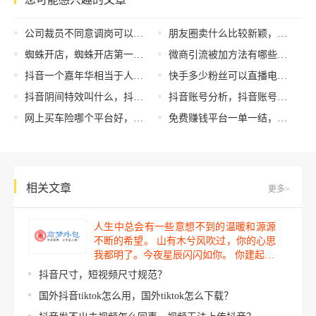
公司裁员不同意调岗可以赔偿吗（公司裁员方案）
朋友圈卖什么比较新颖，朋友圈卖什么比较新颖好卖？
蜘蛛开店，蜘蛛开店第一课时说课稿？
微商引流被加方法有哪些？微商引流推广方法免费推荐！
抖音一个嘉年华相当于人民币多少钱，抖音里的一个嘉年华多少人民币？
快手多少粉丝可以直播电影电视剧（快手多少粉丝可以直播看电影）
抖音阴间特效叫什么，抖音里的美女视频是怎样拍出来的？
抖音账号分析，抖音账号数据分析？
网上买车险哪个平台好，网上买车险哪个平台好点
免费赚钱平台一单一结，一单一结免费赚钱平台？
相关文章
更多>
人生中总会有一些意想不到的温暖和源源
不断的希望。 山有木兮风吹过，你的心思
我都明了。今夜星辰闪闪如你。 你建起…
抖音尺寸，短视频尺寸规范？
国外抖音tiktok怎么用，国外tiktok怎么下载？