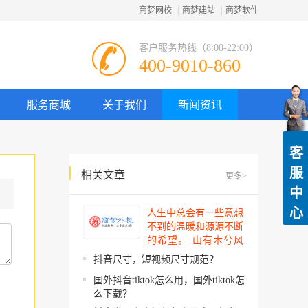
商梦网校
|
商梦建站
|
商梦软件
客户服务热线（8:00-22:00）
400-9010-860
服务商城
关于我们
新闻资讯
客
服
相关文章
更多>
中
心
人生中总会有一些意想
不到的温暖和源源不断
的希望。 山有木兮风
吹过，你的心思我都明
抖音尺寸，短视频尺寸规范？
了。今夜星辰闪闪如
国外抖音tiktok怎么用，国外tiktok怎
你。 你建起…
么下载？