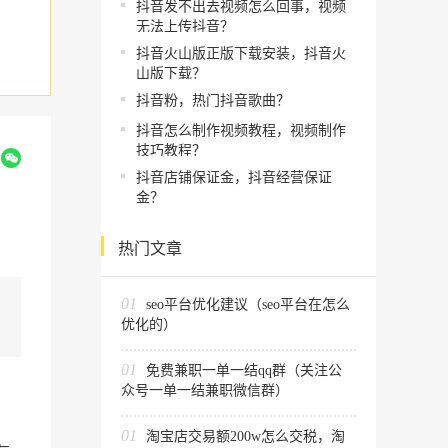
抖音发不出去视频怎么回事，视频
无法上传抖音？
抖音火山版正版下载安装，抖音火
山版下载？
抖音粉，热门抖音歌曲？
抖音怎么制作视频教程，视频制作
技巧教程？
到
抖音店铺保证金，抖音经营保证
金？
热门文章
01
seo平台优化建议（seo平台在怎么
优化的）
01
免费兼职一单一结qq群（关注公
众号一单一结兼职微信群）
01
淘宝店交易额200w怎么交税，淘