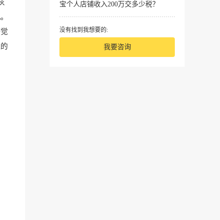
灰
宝个人店铺收入200万交多少税？
机。
没有找到我想要的:
感觉
瓜的
我要咨询