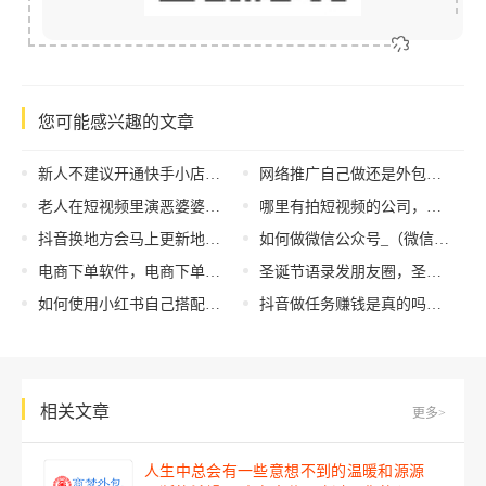
您可能感兴趣的文章
新人不建议开通快手小店，快手新用户不宜开微店？
网络推广自己做还是外包好呢？企业网络推广外包靠谱吗？
老人在短视频里演恶婆婆月赚4万，短视频老人恶婆婆？
哪里有拍短视频的公司，拍短视频的团队是什么样的公司？
抖音换地方会马上更新地址吗，如何把抖音ip地址改到外省？
如何做微信公众号_（微信公众号怎么发起投票）
电商下单软件，电商下单软件啥意思？
圣诞节语录发朋友圈，圣诞节语录发朋友圈的句子？
如何使用小红书自己搭配衣服，小红书教你穿搭
抖音做任务赚钱是真的吗，抖音做任务是真是假
相关文章
更多>
人生中总会有一些意想不到的温暖和源源